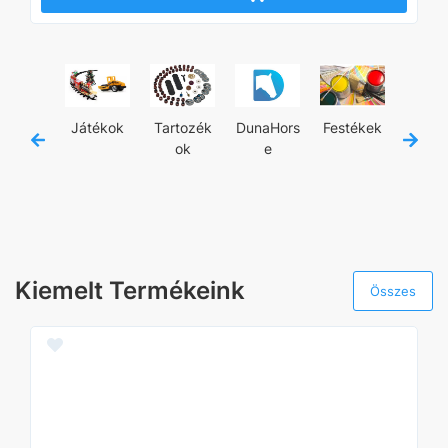
jánló
Játékok
Tartozék
DunaHors
Festékek
Kézisz
ok
e
zám
Kiemelt Termékeink
Összes