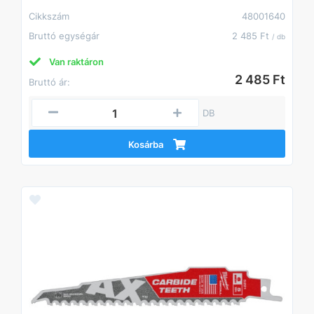
Cikkszám
48001640
Bruttó egységár
2 485 Ft
/ db
Van raktáron
2 485 Ft
Bruttó ár:
DB
Kosárba