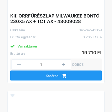
Kif. ORRFŰRÉSZLAP MILWAUKEE BONTÓ
230X5 AX + TCT AX - 48009028
Cikkszám
045242741359
Bruttó egységár
3 285 Ft
/ db
Van raktáron
19 710 Ft
Bruttó ár:
DOBOZ
Kosárba