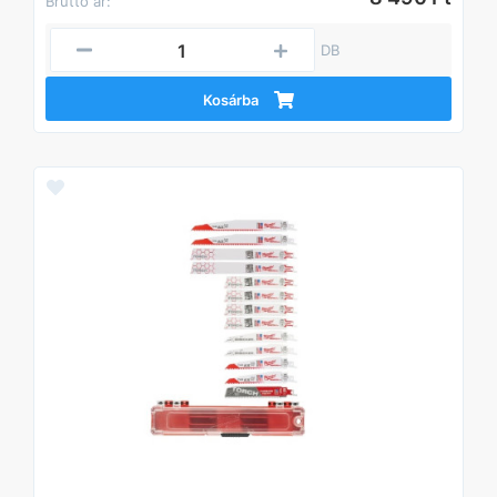
Bruttó ár:
DB
Kosárba