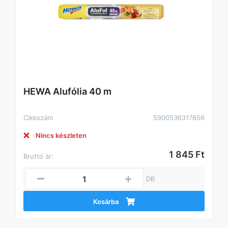
HEWA Alufólia 40 m
Cikkszám
5900536317656
Nincs készleten
1 845 Ft
Bruttó ár:
DB
Kosárba