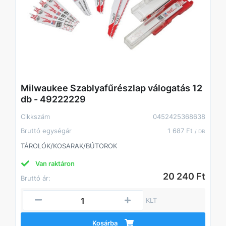
Milwaukee Szablyafűrészlap válogatás 12
db - 49222229
Cikkszám
0452425368638
Bruttó egységár
1 687 Ft
/ DB
TÁROLÓK/KOSARAK/BÚTOROK
Van raktáron
20 240 Ft
Bruttó ár:
KLT
Kosárba