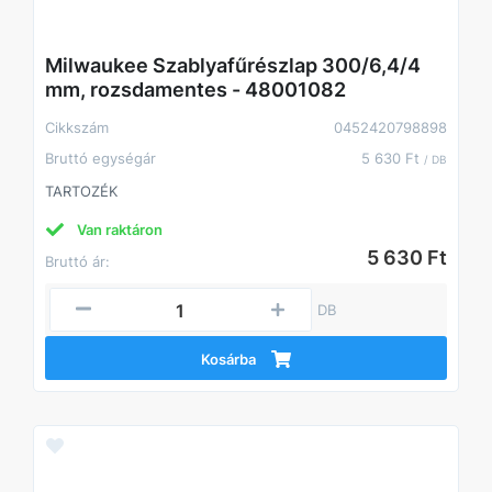
Milwaukee Szablyafűrészlap 300/6,4/4
mm, rozsdamentes - 48001082
Cikkszám
0452420798898
Bruttó egységár
5 630 Ft
/ DB
TARTOZÉK
Van raktáron
5 630 Ft
Bruttó ár:
DB
Kosárba