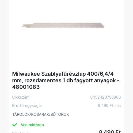
Milwaukee Szablyafűrészlap 400/6,4/4
mm, rozsdamentes 1 db fagyott anyagok -
48001083
Cikkszám
0452420798966
Bruttó egységár
8 490 Ft
/ DB
TÁROLÓK/KOSARAK/BÚTOROK
Van raktáron
8 490 Ft