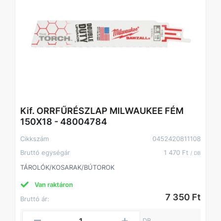
Kif. ORRFŰRÉSZLAP MILWAUKEE FÉM
150X18 - 48004784
Cikkszám
0452420811108
Bruttó egységár
1 470 Ft
/ DB
TÁROLÓK/KOSARAK/BÚTOROK
Van raktáron
7 350 Ft
Bruttó ár:
DB