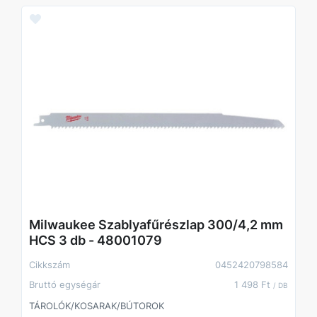
Milwaukee Szablyafűrészlap 300/4,2 mm
HCS 3 db - 48001079
Cikkszám
0452420798584
Bruttó egységár
1 498 Ft
/ DB
TÁROLÓK/KOSARAK/BÚTOROK