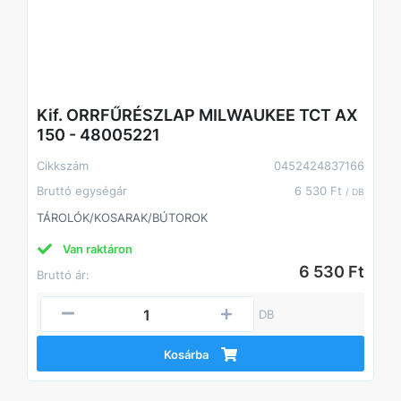
Kif. ORRFŰRÉSZLAP MILWAUKEE TCT AX
150 - 48005221
Cikkszám
0452424837166
Bruttó egységár
6 530 Ft
/ DB
TÁROLÓK/KOSARAK/BÚTOROK
Van raktáron
6 530 Ft
Bruttó ár:
DB
Kosárba