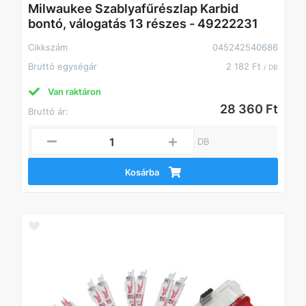
Milwaukee Szablyafűrészlap Karbid
bontó, válogatás 13 részes - 49222231
Cikkszám
045242540686
Bruttó egységár
2 182 Ft
/ DB
Van raktáron
28 360 Ft
Bruttó ár:
DB
Kosárba