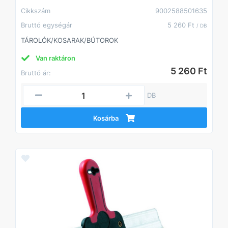
Cikkszám
9002588501635
Bruttó egységár
5 260 Ft
/ DB
TÁROLÓK/KOSARAK/BÚTOROK
Van raktáron
5 260 Ft
Bruttó ár:
DB
Kosárba