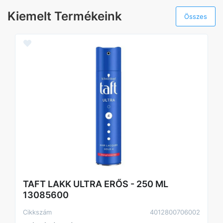
Kiemelt Termékeink
Összes
TAFT LAKK ULTRA ERŐS - 250 ML
13085600
Cikkszám
4012800706002