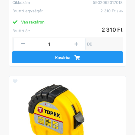
Cikkszám
5902062317018
Bruttó egységár
2 310 Ft
/ db
Van raktáron
2 310 Ft
Bruttó ár:
DB
Kosárba