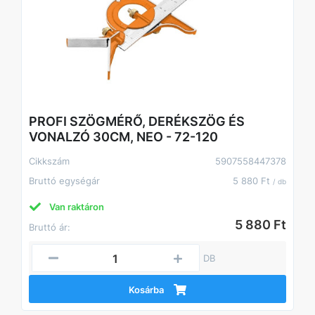
PROFI SZÖGMÉRŐ, DERÉKSZÖG ÉS
VONALZÓ 30CM, NEO - 72-120
Cikkszám
5907558447378
Bruttó egységár
5 880 Ft
/ db
Van raktáron
5 880 Ft
Bruttó ár:
DB
Kosárba