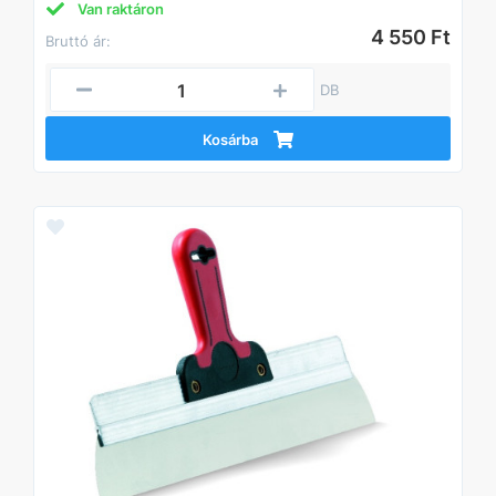
Van raktáron
4 550 Ft
Bruttó ár:
DB
Kosárba