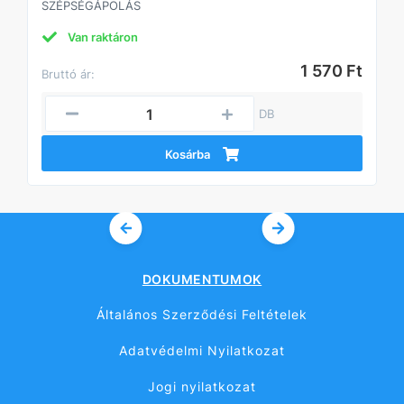
SZÉPSÉGÁPOLÁS
Van raktáron
1 570 Ft
Bruttó ár:
DB
Kosárba
DOKUMENTUMOK
Általános Szerződési Feltételek
Adatvédelmi Nyilatkozat
Jogi nyilatkozat