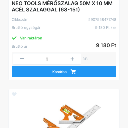
NEO TOOLS MÉRŐSZALAG 50M X 10 MM
ACÉL SZALAGGAL (68-151)
Cikkszám
5907558471748
Bruttó egységár
9 180 Ft
/ db
Van raktáron
9 180 Ft
Bruttó ár:
DB
Kosárba