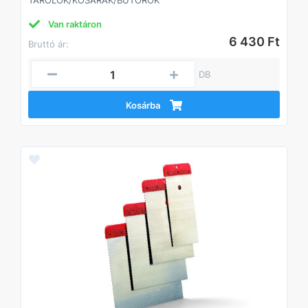
TÁROLÓK/KOSARAK/BÚTOROK
Van raktáron
6 430 Ft
Bruttó ár:
DB
Kosárba