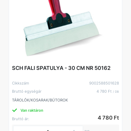
SCH FALI SPATULYA - 30 CM NR 50162
Cikkszám
9002588501628
Bruttó egységár
4 780 Ft
/ DB
TÁROLÓK/KOSARAK/BÚTOROK
Van raktáron
4 780 Ft
Bruttó ár: