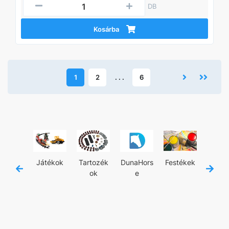
DB
Kosárba
1
2
. . .
6
jánló
Játékok
Tartozék
DunaHors
Festékek
Kézisz
ok
e
zám