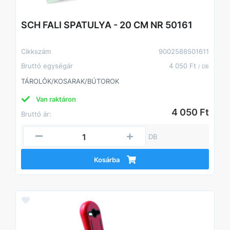
SCH FALI SPATULYA - 20 CM NR 50161
Cikkszám
9002588501611
Bruttó egységár
4 050 Ft
/ DB
TÁROLÓK/KOSARAK/BÚTOROK
Van raktáron
4 050 Ft
Bruttó ár:
DB
Kosárba