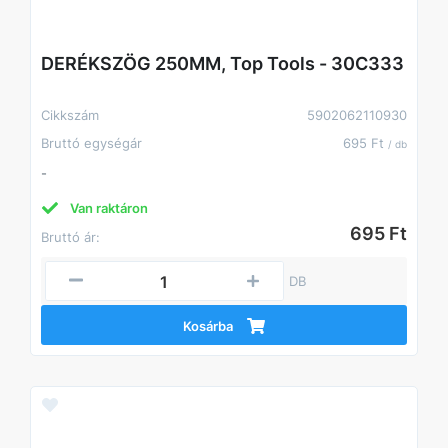
DERÉKSZÖG 250MM, Top Tools - 30C333
Cikkszám
5902062110930
Bruttó egységár
695 Ft
/ db
-
Van raktáron
695 Ft
Bruttó ár:
DB
Kosárba