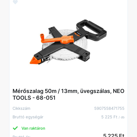
Mérőszalag 50m / 13mm, üvegszálas, NEO
TOOLS - 68-051
Cikkszám
5907558471755
Bruttó egységár
5 225 Ft
/ db
Van raktáron
5 225 Ft