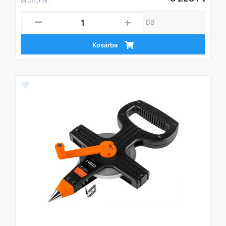
Bruttó ár:
DB
Kosárba