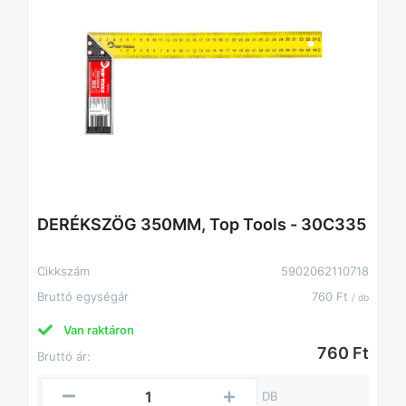
DERÉKSZÖG 350MM, Top Tools - 30C335
Cikkszám
5902062110718
Bruttó egységár
760 Ft
/ db
Van raktáron
760 Ft
Bruttó ár:
DB