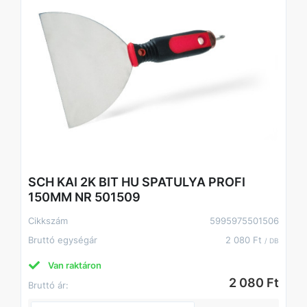
SCH KAI 2K BIT HU SPATULYA PROFI
150MM NR 501509
Cikkszám
5995975501506
Bruttó egységár
2 080 Ft
/ DB
Van raktáron
2 080 Ft
Bruttó ár: