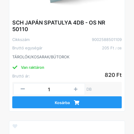
SCH JAPÁN SPATULYA 4DB - OS NR
50110
Cikkszám
9002588501109
Bruttó egységár
205 Ft
/ DB
TÁROLÓK/KOSARAK/BÚTOROK
Van raktáron
820 Ft
Bruttó ár:
DB
Kosárba