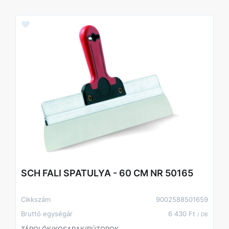
SCH FALI SPATULYA - 60 CM NR 50165
Cikkszám
9002588501659
Bruttó egységár
6 430 Ft
/ DB