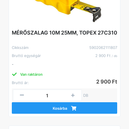
MÉRŐSZALAG 10M 25MM, TOPEX 27C310
Cikkszám
5902062111807
Bruttó egységár
2 900 Ft
/ db
-
Van raktáron
2 900 Ft
Bruttó ár:
DB
Kosárba