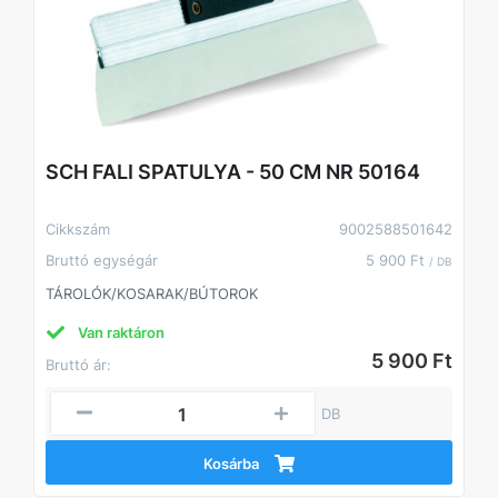
SCH FALI SPATULYA - 50 CM NR 50164
Cikkszám
9002588501642
Bruttó egységár
5 900 Ft
/ DB
TÁROLÓK/KOSARAK/BÚTOROK
Van raktáron
5 900 Ft
Bruttó ár:
DB
Kosárba