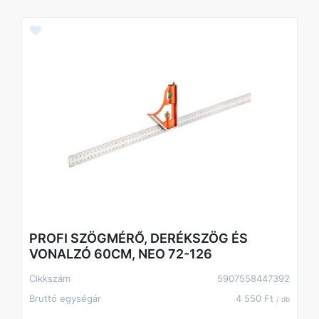
PROFI SZÖGMÉRŐ, DERÉKSZÖG ÉS
VONALZÓ 60CM, NEO 72-126
Cikkszám
5907558447392
Bruttó egységár
4 550 Ft
/ db