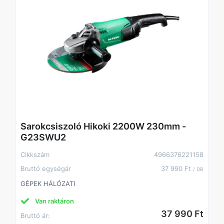
Sarokcsiszoló Hikoki 2200W 230mm -
G23SWU2
Cikkszám
4966376221158
Bruttó egységár
37 990 Ft
/ DB
GÉPEK HÁLÓZATI
Van raktáron
37 990 Ft
Bruttó ár: