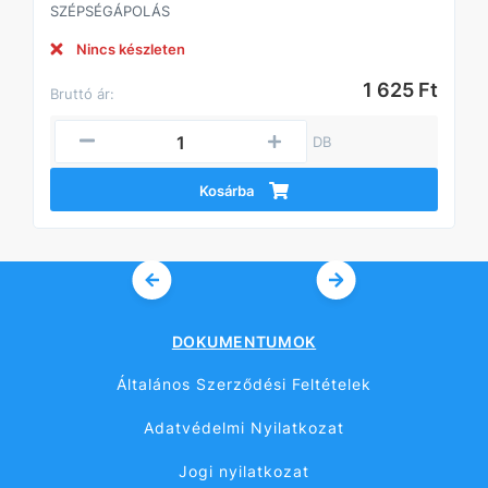
SZÉPSÉGÁPOLÁS
Nincs készleten
1 625 Ft
Bruttó ár:
DB
Kosárba
DOKUMENTUMOK
Általános Szerződési Feltételek
Adatvédelmi Nyilatkozat
Jogi nyilatkozat