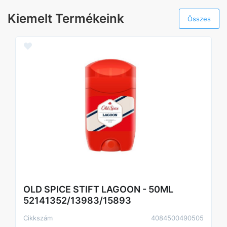
Kiemelt Termékeink
Összes
OLD SPICE STIFT LAGOON - 50ML
52141352/13983/15893
Cikkszám
4084500490505