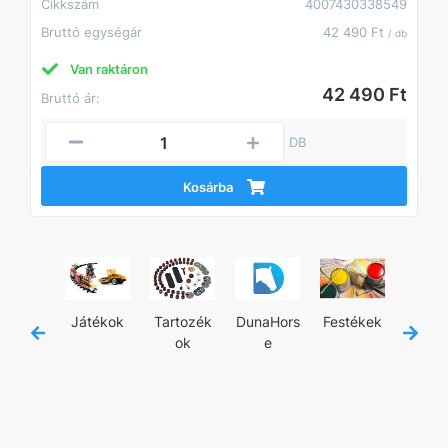
Cikkszám
4007430338549
Bruttó egységár
42 490 Ft
/ db
Van raktáron
42 490 Ft
Bruttó ár:
DB
Kosárba
jánló
Játékok
Tartozék
DunaHors
Festékek
Kézisz
ok
e
zám