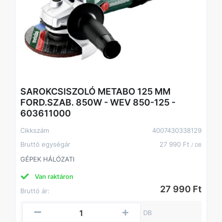
SAROKCSISZOLÓ METABO 125 MM
FORD.SZAB. 850W - WEV 850-125 -
603611000
Cikkszám
4007430338129
Bruttó egységár
27 990 Ft
/ DB
GÉPEK HÁLÓZATI
Van raktáron
27 990 Ft
Bruttó ár:
DB