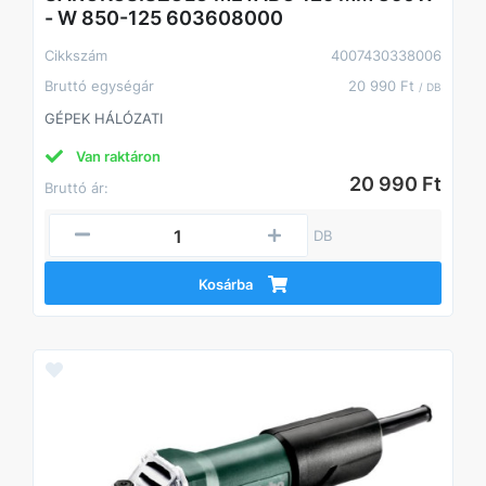
- W 850-125 603608000
Cikkszám
4007430338006
Bruttó egységár
20 990 Ft
/ DB
GÉPEK HÁLÓZATI
Van raktáron
20 990 Ft
Bruttó ár:
DB
Kosárba