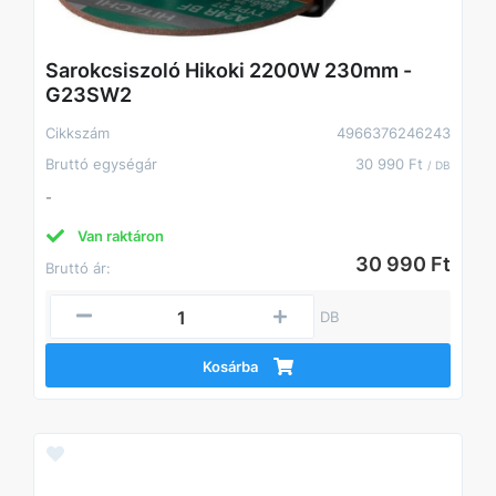
Sarokcsiszoló Hikoki 2200W 230mm -
G23SW2
Cikkszám
4966376246243
Bruttó egységár
30 990 Ft
/ DB
-
Van raktáron
30 990 Ft
Bruttó ár:
DB
Kosárba