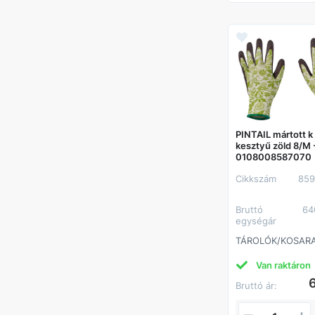
PINTAIL mártott k
kesztyű zöld 8/M 
0108008587070
Cikkszám
859
Bruttó
64
egységár
TÁROLÓK/KOSAR
Van raktáron
Bruttó ár: