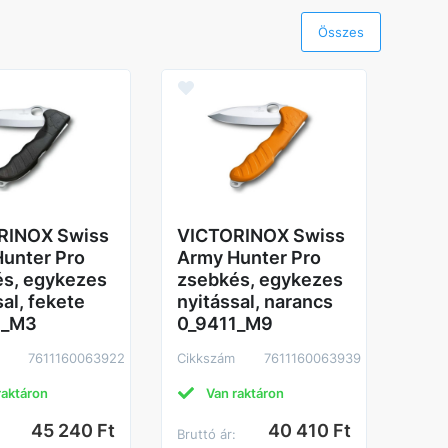
Összes
Regi
Dob
Pap
96d
238
Cikk
RINOX Swiss
VICTORINOX Swiss
unter Pro
Army Hunter Pro
s, egykezes
zsebkés, egykezes
sal, fekete
nyitással, narancs
1_M3
0_9411_M9
7611160063922
Cikkszám
7611160063939
raktáron
Van raktáron
N
45 240 Ft
40 410 Ft
:
Bruttó ár:
Brutt