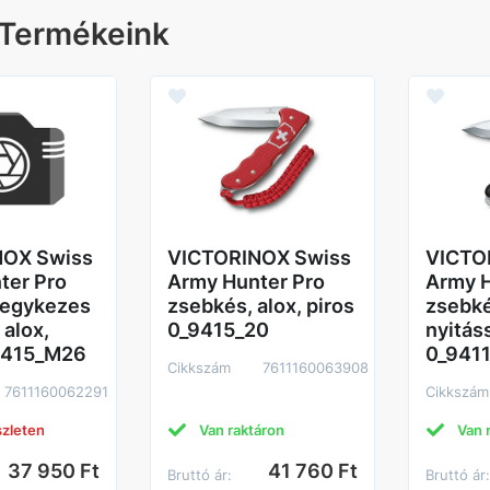
 Termékeink
NOX Swiss
VICTORINOX Swiss
VICTO
ter Pro
Army Hunter Pro
Army H
 egykezes
zsebkés, alox, piros
zsebké
 alox,
0_9415_20
nyitás
9415_M26
0_941
Cikkszám
7611160063908
7611160062291
Cikkszám
szleten
Van raktáron
Van 
37 950 Ft
41 760 Ft
Bruttó ár:
Bruttó ár