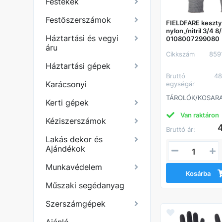
Festékek
Festőszerszámok
FIELDFARE keszt
nylon,/nitril 3/4 8
Háztartási és vegyi
0108007299080
áru
Cikkszám
859
Háztartási gépek
Bruttó
48
Karácsonyi
egységár
TÁROLÓK/KOSAR
Kerti gépek
Van raktáron
Kéziszerszámok
Bruttó ár:
Lakás dekor és
Ajándékok
Munkavédelem
Kosárba
Műszaki segédanyag
Szerszámgépek