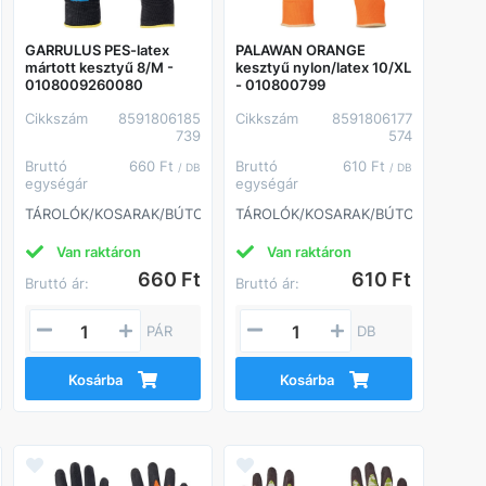
GARRULUS PES-latex
PALAWAN ORANGE
mártott kesztyű 8/M -
kesztyű nylon/latex 10/XL
0108009260080
- 010800799
Cikkszám
8591806185
Cikkszám
8591806177
739
574
Bruttó
660 Ft
Bruttó
610 Ft
/ DB
/ DB
egységár
egységár
ROK
TÁROLÓK/KOSARAK/BÚTOROK
TÁROLÓK/KOSARAK/BÚTOROK
Van raktáron
Van raktáron
660 Ft
610 Ft
Bruttó ár:
Bruttó ár:
PÁR
DB
Kosárba
Kosárba