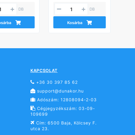
DB
DB
osárba
Kosárba
KAPCSOLAT
+36 30 397 85 62
support@dunakor.hu
Adószám: 12808094-2-03
Cégjegyzékszám: 03-09-
109699
Cím: 6500 Baja, Kölcsey F.
utca 23.