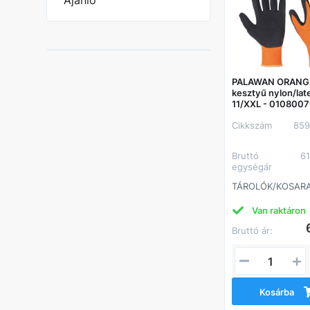
Ajánló
PALAWAN ORANG
kesztyű nylon/lat
11/XXL - 010800
Cikkszám
859
Bruttó
6
egységár
TÁROLÓK/KOSAR
Van raktáron
Bruttó ár:
Kosárba