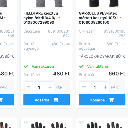
yű
FIELDFARE kesztyű
GARRULUS PES-latex
/M -
nylon,/nitril 3/4 9/L -
mártott kesztyű 10/XL -
0108007299090
0108009260100
1806231
Cikkszám
8591806231
Cikkszám
8591806185
665
672
753
0 Ft
Bruttó
480 Ft
Bruttó
660 Ft
/ DB
/ db
/ DB
egységár
egységár
AK/BÚTOROK
TÁROLÓK/KOSARAK/BÚTO
Van raktáron
Van raktáron
480 Ft
480 Ft
660 Ft
Bruttó ár:
Bruttó ár:
PÁR
PÁR
PÁR
Kosárba
Kosárba