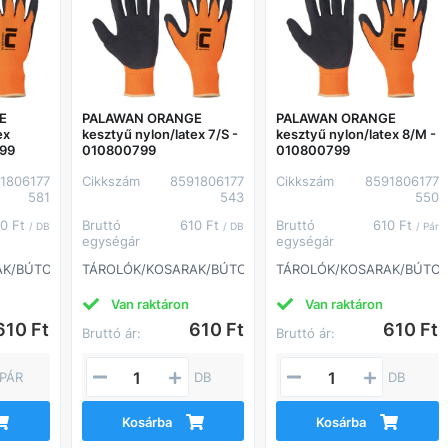
E
PALAWAN ORANGE
PALAWAN ORANGE
ex
kesztyű nylon/latex 7/S -
kesztyű nylon/latex 8/M -
799
010800799
010800799
1806177
Cikkszám
8591806177
Cikkszám
8591806177
581
543
550
10 Ft
Bruttó
610 Ft
Bruttó
610 Ft
/ DB
/ DB
/ Pár
egységár
egységár
AK/BÚTOROK
TÁROLÓK/KOSARAK/BÚTOROK
TÁROLÓK/KOSARAK/BÚTO
Van raktáron
Van raktáron
610 Ft
610 Ft
610 Ft
Bruttó ár:
Bruttó ár:
PÁR
DB
DB
Kosárba
Kosárba