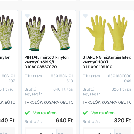
 nylon
PINTAIL mártott k nylon
STARLING háztartási latex
-
kesztyű zöld 9/L -
kesztyű 10/XL -
0108008587070
0111000199100
1806191
Cikkszám
8591806191
Cikkszám
8591806000
297
310
049
0 Ft
Bruttó
640 Ft
Bruttó
320 Ft
/ Pár
/ DB
/ DB
egységár
egységár
AK/BÚTOROK
TÁROLÓK/KOSARAK/BÚTOROK
TÁROLÓK/KOSARAK/BÚTO
Van raktáron
Van raktáron
640 Ft
640 Ft
320 Ft
Bruttó ár:
Bruttó ár: