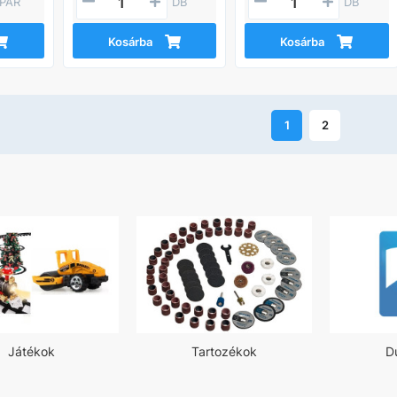
PÁR
DB
DB
Kosárba
Kosárba
1
2
Játékok
Tartozékok
D