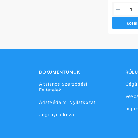
DB
DB
Kosárba
Kosár
DOKUMENTUMOK
RÓLU
Általános Szerződési
Cégü
Feltételek
Vevős
Adatvédelmi Nyilatkozat
Impr
Jogi nyilatkozat