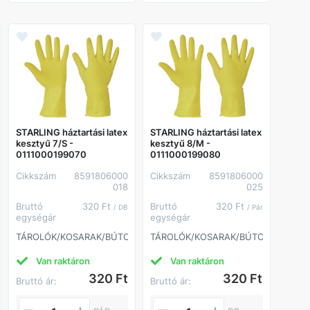
STARLING háztartási latex
STARLING háztartási latex
kesztyű 7/S -
kesztyű 8/M -
0111000199070
0111000199080
Cikkszám
8591806000
Cikkszám
8591806000
018
025
Bruttó
320 Ft
Bruttó
320 Ft
/ DB
/ Pár
egységár
egységár
ROK
TÁROLÓK/KOSARAK/BÚTOROK
TÁROLÓK/KOSARAK/BÚTOROK
Van raktáron
Van raktáron
320 Ft
320 Ft
Bruttó ár:
Bruttó ár: