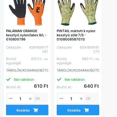
PALAWAN ORANGE
PINTAIL mártott k nylon
kesztyű nylon/latex 9/L -
kesztyű zöld 7/S -
010800799
0108008587070
Cikkszám
8591806177
Cikkszám
8591806191
567
273
Bruttó
610 Ft
Bruttó
640 Ft
/ Pár
/ DB
egységár
egységár
ROK
TÁROLÓK/KOSARAK/BÚTOROK
TÁROLÓK/KOSARAK/BÚTOROK
Van raktáron
Van raktáron
610 Ft
640 Ft
Bruttó ár:
Bruttó ár:
DB
DB
Kosárba
Kosárba