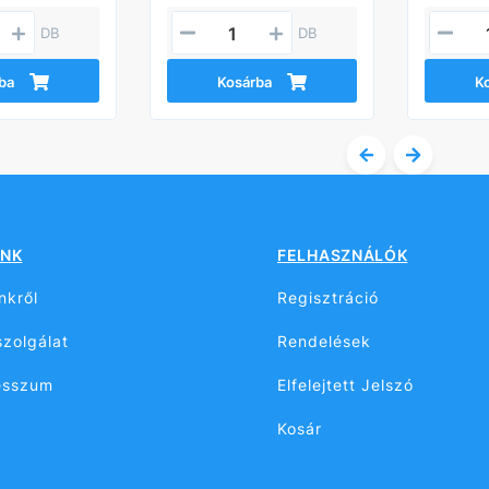
DB
DB
ba
Kosárba
K
NK
FELHASZNÁLÓK
nkről
Regisztráció
zolgálat
Rendelések
esszum
Elfelejtett Jelszó
Kosár