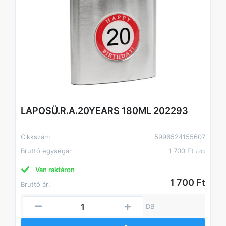
LAPOSÜ.R.A.20YEARS 180ML 202293
Cikkszám
5996524155607
Bruttó egységár
1 700 Ft
/ db
Van raktáron
1 700 Ft
Bruttó ár:
DB