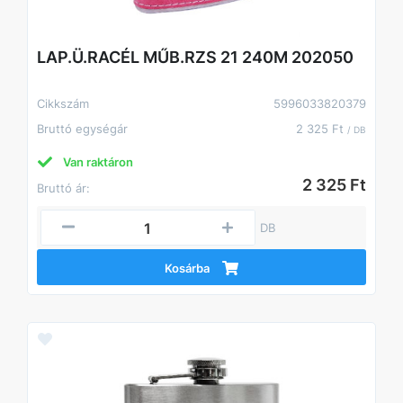
LAP.Ü.RACÉL MŰB.RZS 21 240M 202050
Cikkszám
5996033820379
Bruttó egységár
2 325 Ft
/ DB
Van raktáron
2 325 Ft
Bruttó ár:
DB
Kosárba