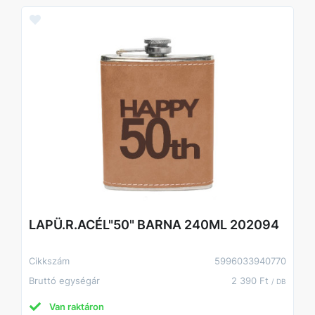
LAPÜ.R.ACÉL"50" BARNA 240ML 202094
Cikkszám
5996033940770
Bruttó egységár
2 390 Ft
/ DB
Van raktáron