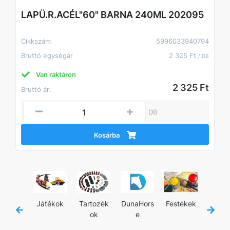
LAPÜ.R.ACÉL"60" BARNA 240ML 202095
Cikkszám
5996033940794
Bruttó egységár
2 325 Ft
/ DB
Van raktáron
2 325 Ft
Bruttó ár:
DB
Kosárba
jánló
Játékok
Tartozék
DunaHors
Festékek
Kézisz
ok
e
zám