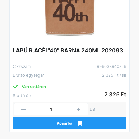
LAPÜ.R.ACÉL"40" BARNA 240ML 202093
Cikkszám
5996033940756
Bruttó egységár
2 325 Ft
/ DB
Van raktáron
2 325 Ft
Bruttó ár:
DB
Kosárba