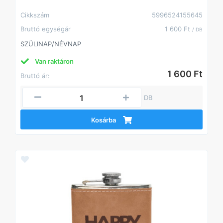
Cikkszám
5996524155645
Bruttó egységár
1 600 Ft
/ DB
SZÜLINAP/NÉVNAP
Van raktáron
1 600 Ft
Bruttó ár:
DB
Kosárba