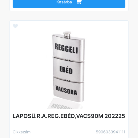
Kosárba
LAPOSÜ.R.A.REG.EBÉD,VACS90M 202225
Cikkszám
5996033941111