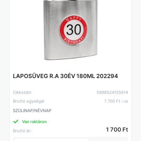
LAPOSÜVEG R.A 30ÉV 180ML 202294
Cikkszám
5996524155614
Bruttó egységár
1 700 Ft
/ DB
SZÜLINAP/NÉVNAP
Van raktáron
1 700 Ft
Bruttó ár: