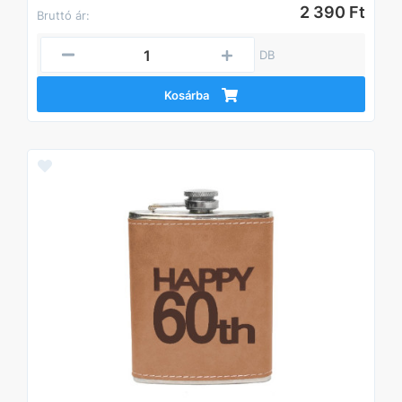
2 390 Ft
Bruttó ár:
DB
Kosárba