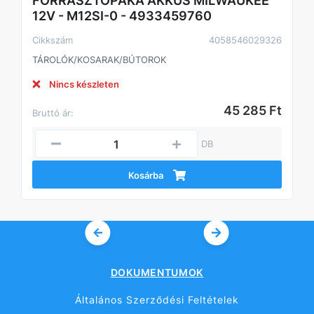
FORRASZTÓPÁKA AKKUS MILWAUKEE
12V - M12SI-0 - 4933459760
Cikkszám
4058546029326
TÁROLÓK/KOSARAK/BÚTOROK
Nincs készleten
45 285 Ft
Bruttó ár:
DB
Kosárba
DOKUMENTUMOK
Általános Szerződési Feltételek