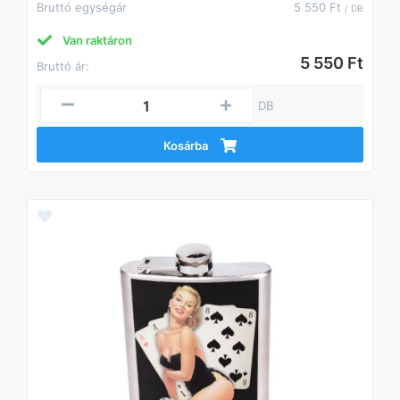
Bruttó egységár
5 550 Ft
/ DB
Van raktáron
5 550 Ft
Bruttó ár:
DB
Kosárba