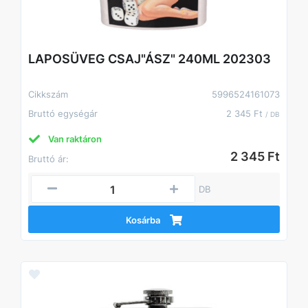
LAPOSÜVEG CSAJ"ÁSZ" 240ML 202303
Cikkszám
5996524161073
Bruttó egységár
2 345 Ft
/ DB
Van raktáron
2 345 Ft
Bruttó ár:
DB
Kosárba