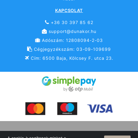
KAPCSOLAT
+36 30 397 85 62
support@dunakor.hu
Adószám: 12808094-2-03
Cégjegyzékszám: 03-09-109699
Cím: 6500 Baja, Kölcsey F. utca 23.
© Dunakor 2002 Kft 2026 Minden jog fenntartva!