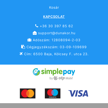
Kosár
KAPCSOLAT
+36 30 397 85 62
support@dunakor.hu
Adószám: 12808094-2-03
Cégjegyzékszám: 03-09-109699
Cím: 6500 Baja, Kölcsey F. utca 23.