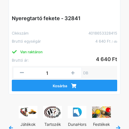
Nyeregtartó fekete - 32841
Cikkszám
4018653328415
Bruttó egységár
4 640 Ft
/ db
Van raktáron
4 640 Ft
Bruttó ár:
DB
Kosárba
jánló
Játékok
Tartozék
DunaHors
Festékek
Kézisz