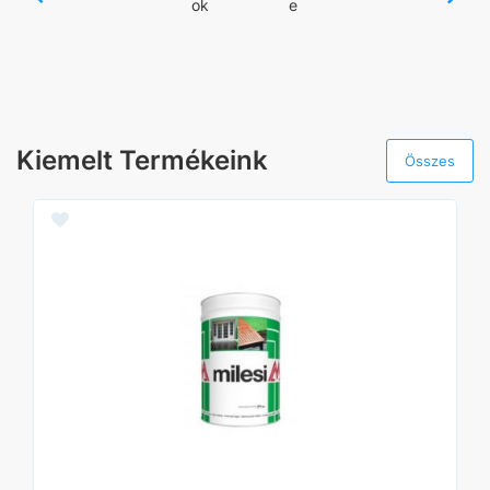
ok
e
zám
Kiemelt Termékeink
Összes