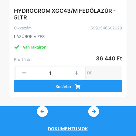
HYDROCROM XGC43/M FEDŐLAZÚR -
5LTR
Cikkszám
5999546602029
LAZÚROK VIZES
Van raktáron
36 440 Ft
Bruttó ár:
DB
Kosárba
DOKUMENTUMOK