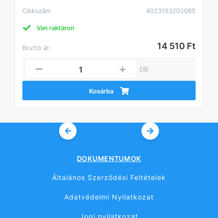
Cikkszám
4023103202085
Van raktáron
14 510 Ft
Bruttó ár:
DB
Kosárba
DOKUMENTUMOK
Általános Szerződési Feltételek
Adatvédelmi Nyilatkozat
Jogi nyilatkozat