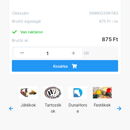
Cikkszám
5996033391183
Bruttó egységár
875 Ft
/ DB
Van raktáron
875 Ft
Bruttó ár:
DB
Kosárba
jánló
Játékok
Tartozék
DunaHors
Festékek
Kézisz
ok
e
zám