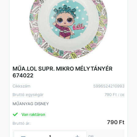
MŰA.LOL SUPR. MIKRO MÉLYTÁNYÉR
674022
Cikkszám
5996524210993
Bruttó egységár
790 Ft
/ DB
MŰANYAG DISNEY
Van raktáron
790 Ft
Bruttó ár:
DB