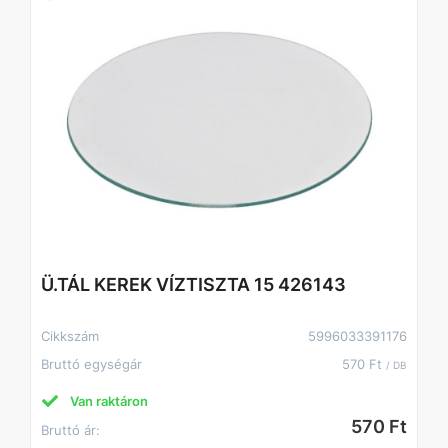
Ü.TÁL KEREK VÍZTISZTA 15 426143
Cikkszám
5996033391176
Bruttó egységár
570 Ft
/ DB
Van raktáron
570 Ft
Bruttó ár: