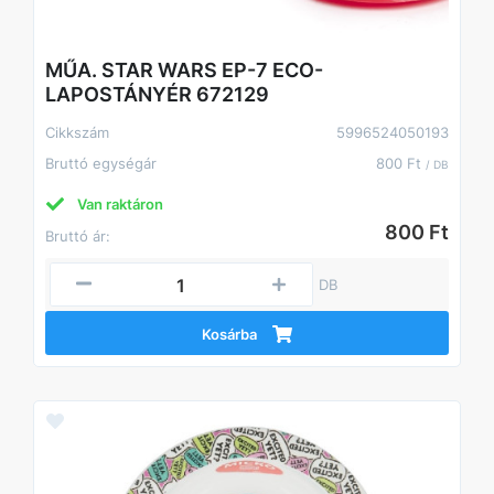
MŰA. STAR WARS EP-7 ECO-
LAPOSTÁNYÉR 672129
Cikkszám
5996524050193
Bruttó egységár
800 Ft
/ DB
Van raktáron
800 Ft
Bruttó ár:
DB
Kosárba