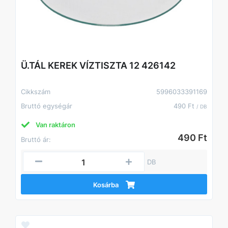
Ü.TÁL KEREK VÍZTISZTA 12 426142
Cikkszám
5996033391169
Bruttó egységár
490 Ft
/ DB
Van raktáron
490 Ft
Bruttó ár:
DB
Kosárba