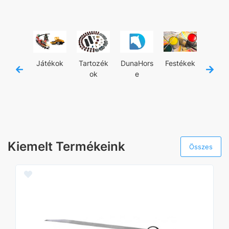
jánló
Játékok
Tartozék
DunaHors
Festékek
Kézisz
ok
e
zám
Kiemelt Termékeink
Összes