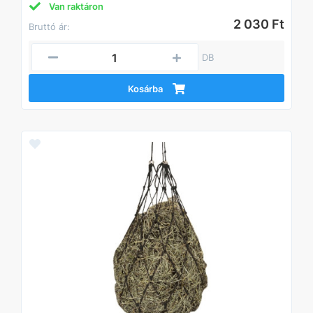
Van raktáron
2 030 Ft
Bruttó ár:
DB
Kosárba