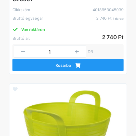
Cikkszám
4018653045039
Bruttó egységár
2 740 Ft
/ darab
Van raktáron
2 740 Ft
Bruttó ár:
DB
Kosárba