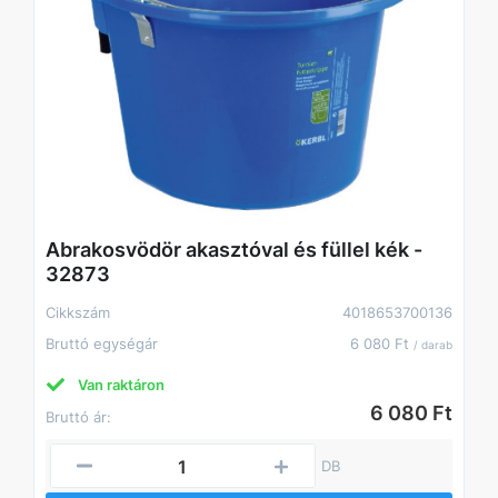
Abrakosvödör akasztóval és füllel kék -
32873
Cikkszám
4018653700136
Bruttó egységár
6 080 Ft
/ darab
Van raktáron
6 080 Ft
Bruttó ár:
DB