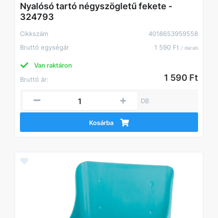
Nyalósó tartó négyszögletű fekete -
324793
Cikkszám
4018653959558
Bruttó egységár
1 590 Ft
/ darab
Van raktáron
1 590 Ft
Bruttó ár:
DB
Kosárba