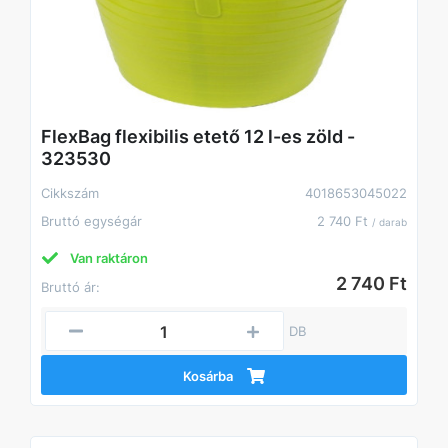
FlexBag flexibilis etető 12 l-es zöld -
323530
Cikkszám
4018653045022
Bruttó egységár
2 740 Ft
/ darab
Van raktáron
2 740 Ft
Bruttó ár:
DB
Kosárba