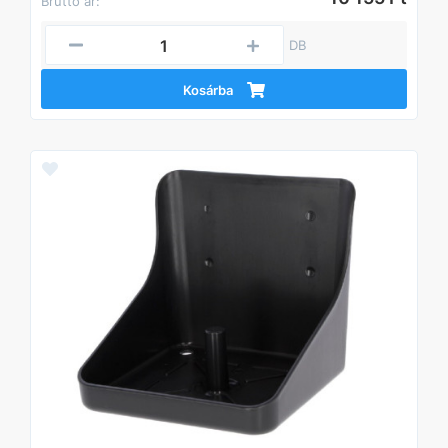
Bruttó ár:
DB
Kosárba