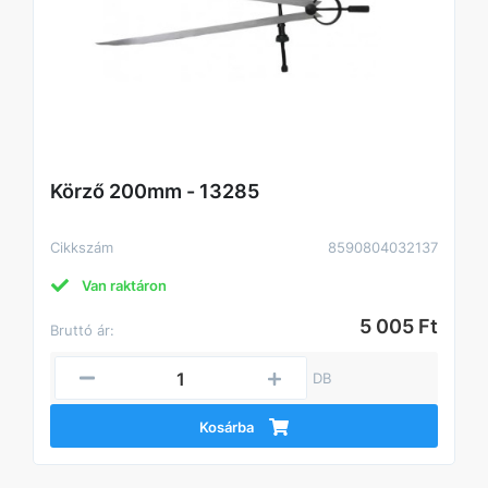
Körző 200mm - 13285
Cikkszám
8590804032137
Van raktáron
5 005 Ft
Bruttó ár:
DB
Kosárba