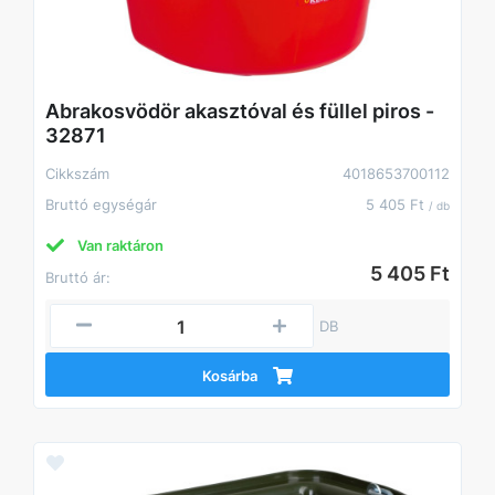
Abrakosvödör akasztóval és füllel piros -
32871
Cikkszám
4018653700112
Bruttó egységár
5 405 Ft
/ db
Van raktáron
5 405 Ft
Bruttó ár:
DB
Kosárba