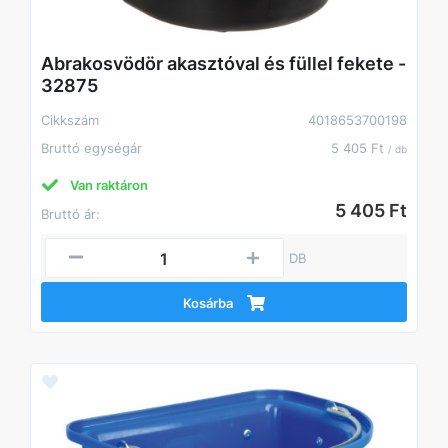
Abrakosvödör akasztóval és füllel fekete -
32875
Cikkszám
4018653700198
Bruttó egységár
5 405 Ft
/ db
Van raktáron
5 405 Ft
Bruttó ár:
DB
Kosárba