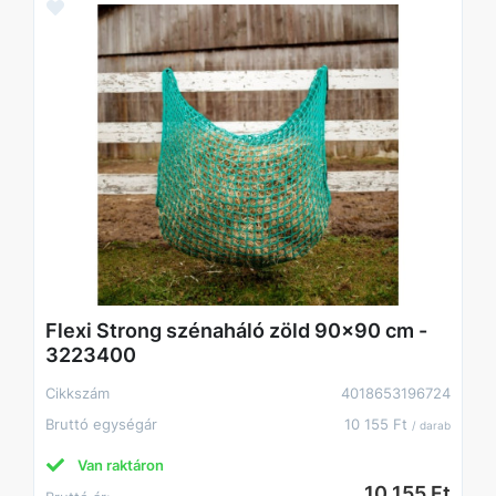
Flexi Strong szénaháló zöld 90x90 cm -
3223400
Cikkszám
4018653196724
Bruttó egységár
10 155 Ft
/ darab
Van raktáron
10 155 Ft