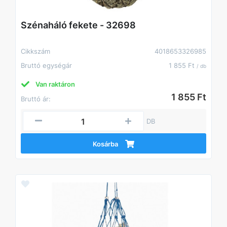
Szénaháló fekete - 32698
Cikkszám
4018653326985
Bruttó egységár
1 855 Ft
/ db
Van raktáron
1 855 Ft
Bruttó ár:
DB
Kosárba