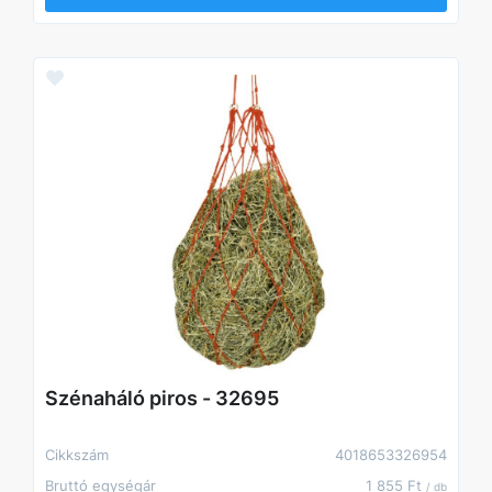
Szénaháló piros - 32695
Cikkszám
4018653326954
Bruttó egységár
1 855 Ft
/ db