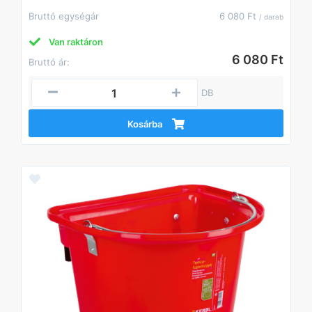
Bruttó egységár
6 080 Ft
/ darab
Van raktáron
6 080 Ft
Bruttó ár:
DB
Kosárba