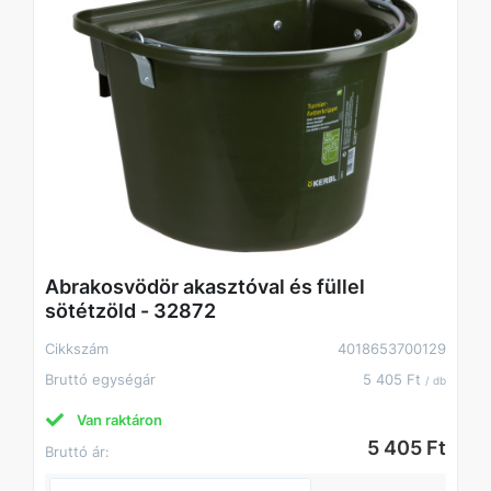
Abrakosvödör akasztóval és füllel
sötétzöld - 32872
Cikkszám
4018653700129
Bruttó egységár
5 405 Ft
/ db
Van raktáron
5 405 Ft
Bruttó ár: