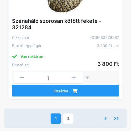
Szénaháló szorosan kötött fekete -
321284
Cikkszám
4018653228937
Bruttó egységár
3 800 Ft
/ db
Van raktáron
3 800 Ft
Bruttó ár:
DB
Kosárba
1
2