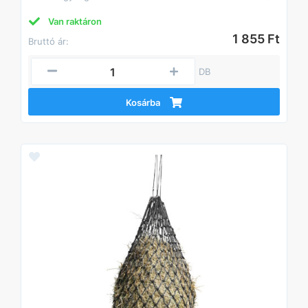
Van raktáron
1 855 Ft
Bruttó ár:
DB
Kosárba