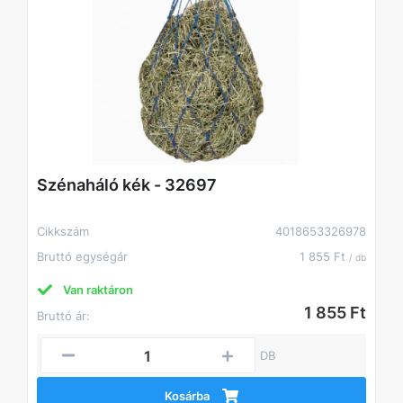
Szénaháló kék - 32697
Cikkszám
4018653326978
Bruttó egységár
1 855 Ft
/ db
Van raktáron
1 855 Ft
Bruttó ár:
DB
Kosárba