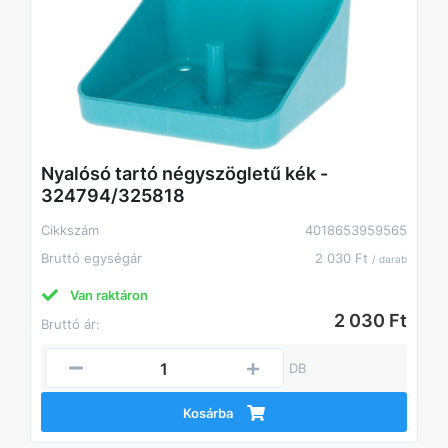
Nyalósó tartó négyszögletű kék -
324794/325818
Cikkszám
4018653959565
Bruttó egységár
2 030 Ft
/ darab
Van raktáron
2 030 Ft
Bruttó ár:
DB
Kosárba