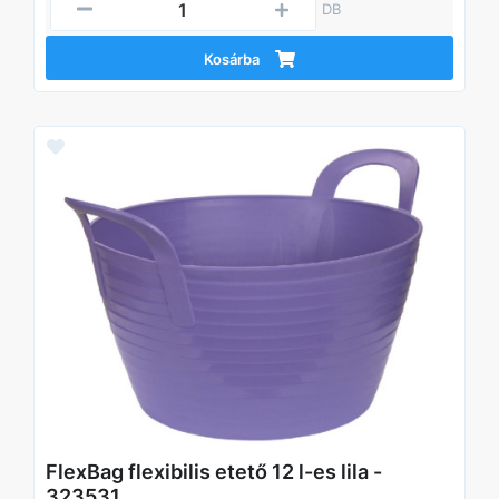
DB
Kosárba
FlexBag flexibilis etető 12 l-es lila -
323531