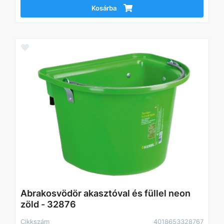
Kosárba
Abrakosvödör akasztóval és füllel neon
zöld - 32876
Cikkszám
4018653328767