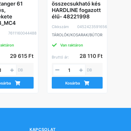
anger 61
összecsukható kés
ZOMÁ
s,
HARDLINE fogazott
ekete
élű- 48221998
3_MC4
Cikkszám
0452423591656
7611160044488
TÁROLÓK/KOSARAK/BÚTOROK
raktáron
Van raktáron
29 615 Ft
28 110 Ft
:
Bruttó ár:
Brutt
DB
DB
osárba
Kosárba
KAPCSOLAT