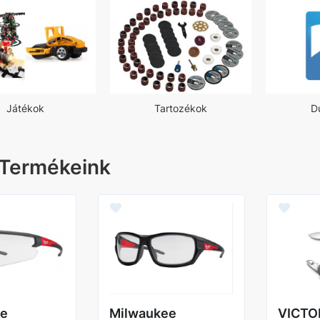
Játékok
Tartozékok
D
 Termékeink
ee
Milwaukee
VICTO