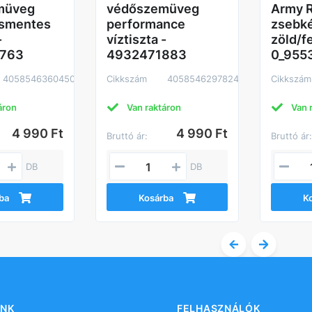
müveg
védőszemüveg
Army R
ásmentes
performance
zsebké
-
víztiszta -
zöld/f
763
4932471883
0_955
4058546360450
Cikkszám
4058546297824
Cikkszám
áron
Van raktáron
Van 
4 990 Ft
4 990 Ft
Bruttó ár:
Bruttó ár
DB
DB
ba
Kosárba
K
NK
FELHASZNÁLÓK