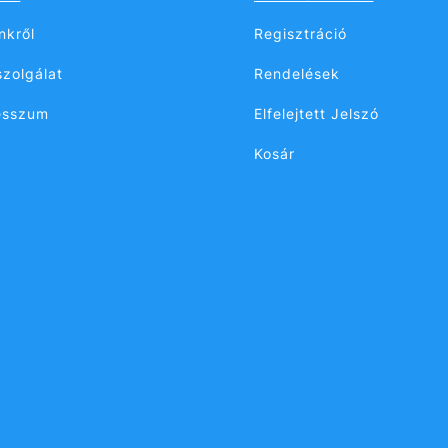
nkről
Regisztráció
zolgálat
Rendelések
esszum
Elfelejtett Jelszó
Kosár