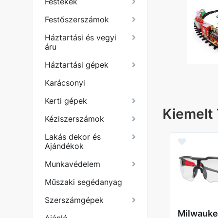
Festékek
Festőszerszámok
Háztartási és vegyi
áru
Háztartási gépek
 dekor és Ajándékok
Ajánló
Karácsonyi
Kerti gépek
Kiemelt
Kéziszerszámok
Lakás dekor és
Ajándékok
ZLET
Kif.BITKÉSZLET
E
MILWAUKEE
Munkavédelem
E 40
SHOCKWAVE 70
Műszaki segédanyag
RÉSZES -
08
4932471587
Szerszámgépek
02395385706
Cikkszám
4058546294861
Milwauk