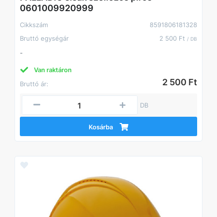
0601009920999
Cikkszám
8591806181328
Bruttó egységár
2 500 Ft
/ DB
-
Van raktáron
2 500 Ft
Bruttó ár:
DB
Kosárba