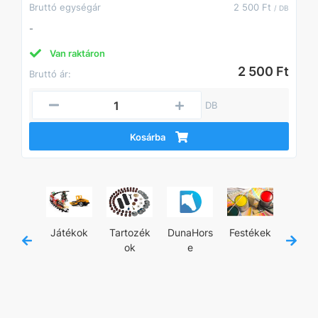
Bruttó egységár
2 500 Ft
/ DB
-
Van raktáron
2 500 Ft
Bruttó ár:
DB
Kosárba
jánló
Játékok
Tartozék
DunaHors
Festékek
Kézisz
ok
e
zám