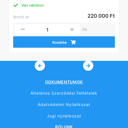
Van raktáron
220 000 Ft
Bruttó ár:
DB
Kosárba
DOKUMENTUMOK
Általános Szerződési Feltételek
Adatvédelmi Nyilatkozat
Jogi nyilatkozat
RÓLUNK