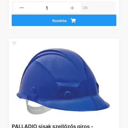
DB
Kosárba
PALLADIO sisak szellőzős piros -