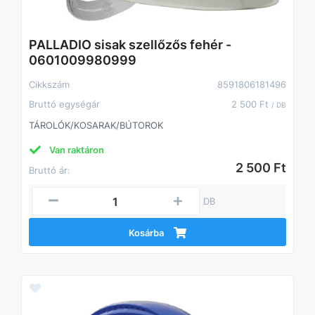
PALLADIO sisak szellőzős fehér -
0601009980999
Cikkszám
8591806181496
Bruttó egységár
2 500 Ft
/ DB
TÁROLÓK/KOSARAK/BÚTOROK
Van raktáron
2 500 Ft
Bruttó ár:
DB
Kosárba