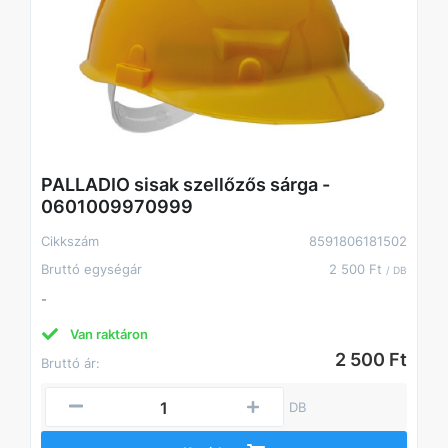
PALLADIO sisak szellőzős sárga -
0601009970999
Cikkszám
8591806181502
Bruttó egységár
2 500 Ft
/ DB
-
Van raktáron
2 500 Ft
Bruttó ár:
DB