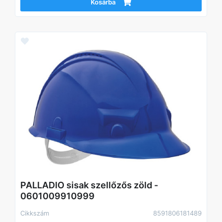
Kosárba
PALLADIO sisak szellőzős zöld -
0601009910999
Cikkszám
8591806181489