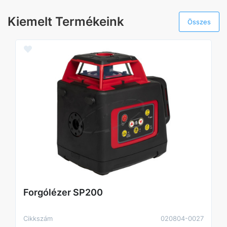
Kiemelt Termékeink
Összes
Forgólézer SP200
Cikkszám
020804-0027