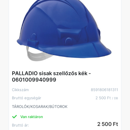
PALLADIO sisak szellőzős kék -
0601009940999
Cikkszám
8591806181311
Bruttó egységár
2 500 Ft
/ DB
TÁROLÓK/KOSARAK/BÚTOROK
Van raktáron
2 500 Ft
Bruttó ár: