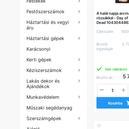
Festékek
Festőszerszámok
A halál napja arc
rózsákkal - Day of
Háztartási és vegyi
Dead 104304488
áru
Cikkszám
502
Háztartási gépek
Bruttó
5 7
Karácsonyi
egységár
Kerti gépek
Van raktáron
Kéziszerszámok
5 
Bruttó ár:
Lakás dekor és
Ajándékok
Munkavédelem
Kosárba
Műszaki segédanyag
Szerszámgépek