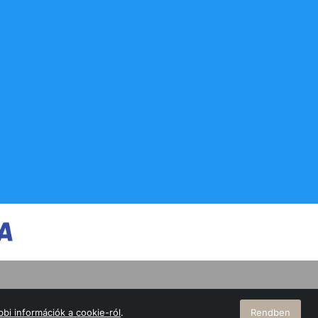
bi információk a cookie-ról
.
Rendben