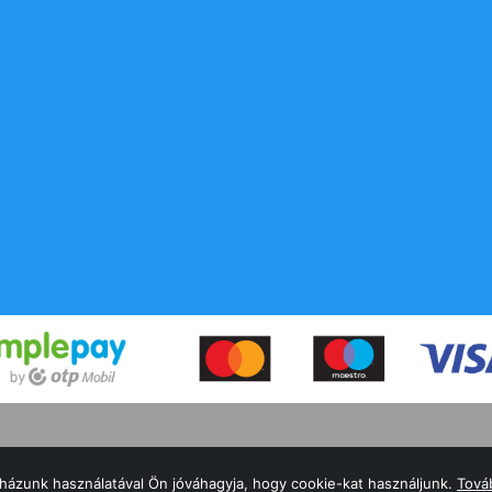
a!
házunk használatával Ön jóváhagyja, hogy cookie-kat használjunk.
Továb