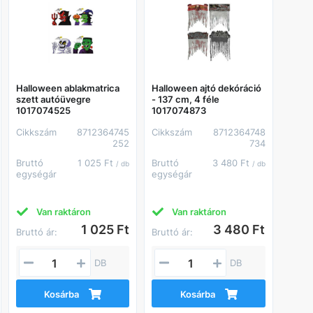
Halloween ablakmatrica
Halloween ajtó dekóráció
szett autóüvegre
- 137 cm, 4 féle
1017074525
1017074873
Cikkszám
8712364745
Cikkszám
8712364748
252
734
Bruttó
1 025 Ft
Bruttó
3 480 Ft
/ db
/ db
egységár
egységár
Van raktáron
Van raktáron
1 025 Ft
3 480 Ft
Bruttó ár:
Bruttó ár:
DB
DB
Kosárba
Kosárba