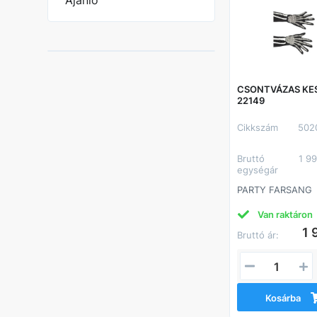
Ajánló
CSONTVÁZAS KE
22149
Cikkszám
502
Bruttó
1 9
egységár
PARTY FARSANG
Van raktáron
1 
Bruttó ár:
Kosárba