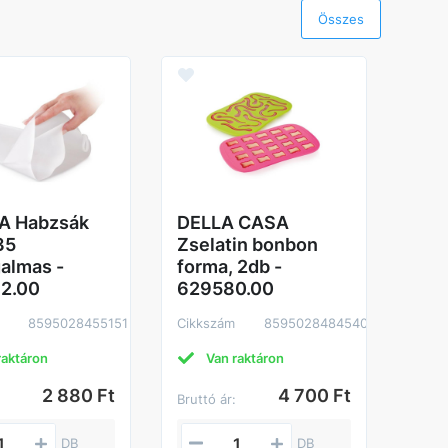
Összes
PT.
PE
12*
Cikk
IA Habzsák
DELLA CASA
35
Zselatin bonbon
almas -
forma, 2db -
2.00
629580.00
8595028455151
Cikkszám
8595028484540
raktáron
Van raktáron
N
2 880 Ft
4 700 Ft
:
Bruttó ár:
Brutt
DB
DB