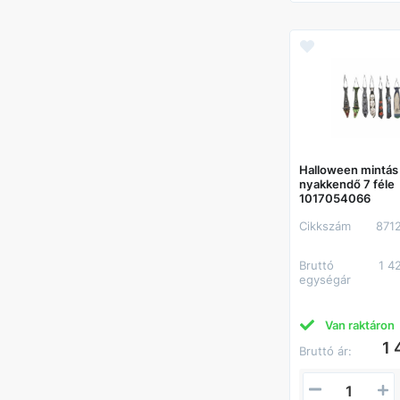
Halloween mintás
nyakkendő 7 féle
1017054066
Cikkszám
871
Bruttó
1 4
egységár
Van raktáron
1 
Bruttó ár: