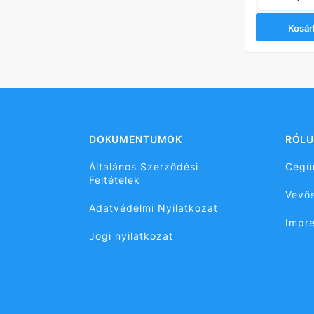
Kosárba
Kosár
DOKUMENTUMOK
RÓLU
Általános Szerződési
Cégü
Feltételek
Vevős
Adatvédelmi Nyilatkozat
Impr
Jogi nyilatkozat