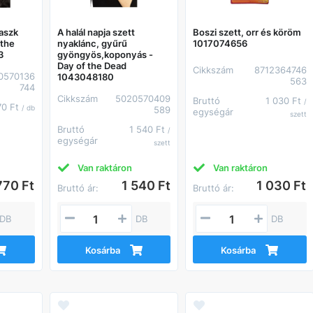
maszk
A halál napja szett
Boszi szett, orr és köröm
 the
nyaklánc, gyűrű
1017074656
3
gyöngyös,koponyás -
Day of the Dead
Cikkszám
8712364746
0570136
1043048180
563
744
Cikkszám
5020570409
Bruttó
1 030 Ft
/
70 Ft
/ db
589
egységár
szett
Bruttó
1 540 Ft
/
egységár
szett
Van raktáron
Van raktáron
770 Ft
1 540 Ft
1 030 Ft
Bruttó ár:
Bruttó ár:
DB
DB
DB
Kosárba
Kosárba