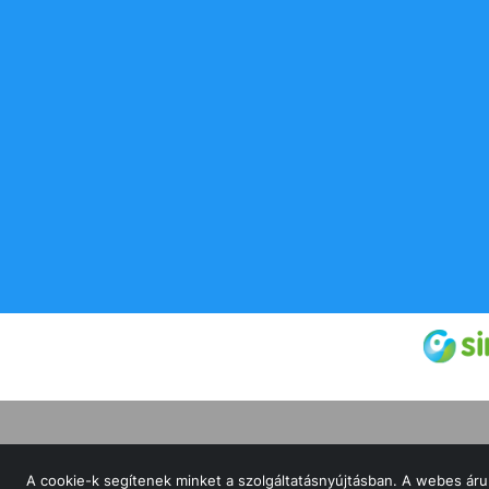
© Dunakor 2002 Kft 2026 Minden jog fenntartv
A cookie-k segítenek minket a szolgáltatásnyújtásban. A webes áru
Oldalt készítette:
Vector Kft.