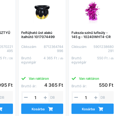
SZTYŰ
Felfújható üst alakú
Fukszia színű lufisúly -
italhűtő 1017074499
145 g - 10240WHT4-CR
0570221
Cikkszám
8712364744
Cikkszám
5901238680
495
996
291
95 Ft
Bruttó
4 365 Ft
Bruttó
550 Ft
/ DB
/ db
/ db
egységár
egységár
Van raktáron
Van raktáron
995 Ft
4 365 Ft
550 Ft
Bruttó ár:
Bruttó ár:
DB
DB
DB
Kosárba
Kosárba