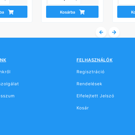
ba
Kosárba
K
NK
FELHASZNÁLÓK
nkről
Regisztráció
zolgálat
Rendelések
esszum
Elfelejtett Jelszó
Kosár