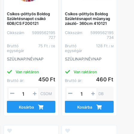
Csíkos-pöttyös Boldog
Csíkos-pöttyös Boldog
Születésnapot csákó
Születésnapot műanyag
6DB/CS F200121
zászló- 360cm 410121
Cikkszám
5999562195
Cikkszám
5999562195
727
734
Bruttó
75 Ft
Bruttó
128 Ft
/ DB
/ M
egységár
egységár
SZÜLINAP/NÉVNAP
SZÜLINAP/NÉVNAP
Van raktáron
Van raktáron
450 Ft
460 Ft
Bruttó ár:
Bruttó ár:
CSOM
DB
Kosárba
Kosárba