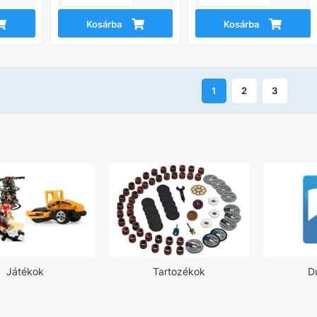
Kosárba
Kosárba
1
2
3
Játékok
Tartozékok
D