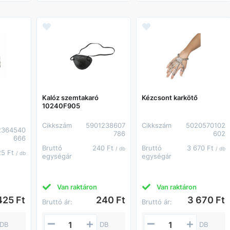
Kalóz szemtakaró
Kézcsont karkötő
10240F905
Cikkszám
5901238607
Cikkszám
5020570102
2364540
786
602
666
Bruttó
240 Ft
Bruttó
3 670 Ft
/ db
/ db
25 Ft
/ db
egységár
egységár
Van raktáron
Van raktáron
425 Ft
240 Ft
3 670 Ft
Bruttó ár:
Bruttó ár:
DB
DB
DB