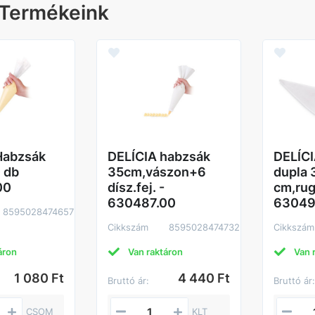
 Termékeink
Habzsák
DELÍCIA habzsák
DELÍC
 db
35cm,vászon+6
dupla 
00
dísz.fej. -
cm,rug
630487.00
63049
8595028474657
Cikkszám
8595028474732
Cikkszám
áron
Van raktáron
Van 
1 080 Ft
4 440 Ft
Bruttó ár:
Bruttó ár
CSOM
KLT