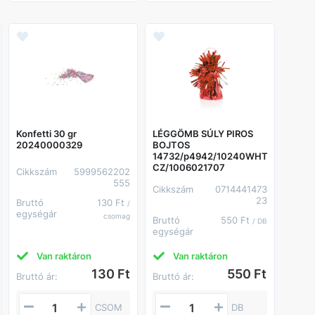
Konfetti 30 gr
LÉGGÖMB SÚLY PIROS
20240000329
BOJTOS
14732/p4942/10240WHT4-
CZ/1006021707
Cikkszám
5999562202
555
Cikkszám
0714441473
23
Bruttó
130 Ft
/
egységár
csomag
Bruttó
550 Ft
/ DB
egységár
Van raktáron
Van raktáron
130 Ft
550 Ft
Bruttó ár:
Bruttó ár:
CSOM
DB