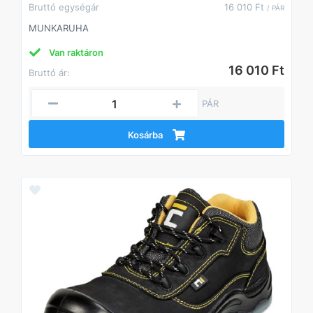
Bruttó egységár
16 010 Ft
/ PÁR
MUNKARUHA
Van raktáron
16 010 Ft
Bruttó ár:
PÁR
Kosárba