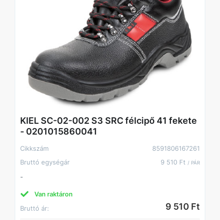
KIEL SC-02-002 S3 SRC félcipő 41 fekete
- 0201015860041
Cikkszám
8591806167261
Bruttó egységár
9 510 Ft
/ PÁR
-
Van raktáron
9 510 Ft
Bruttó ár: