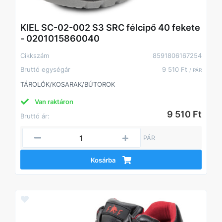
KIEL SC-02-002 S3 SRC félcipő 40 fekete
- 0201015860040
Cikkszám
8591806167254
Bruttó egységár
9 510 Ft
/ PÁR
TÁROLÓK/KOSARAK/BÚTOROK
Van raktáron
9 510 Ft
Bruttó ár:
PÁR
Kosárba