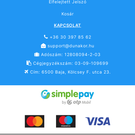
Elfelejtett Jelszó
Kosár
KAPCSOLAT
+36 30 397 85 62
support@dunakor.hu
Adószám: 12808094-2-03
Cégjegyzékszám: 03-09-109699
Cím: 6500 Baja, Kölcsey F. utca 23.