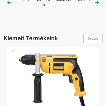
ok
e
zám
Kiemelt Termékeink
Összes