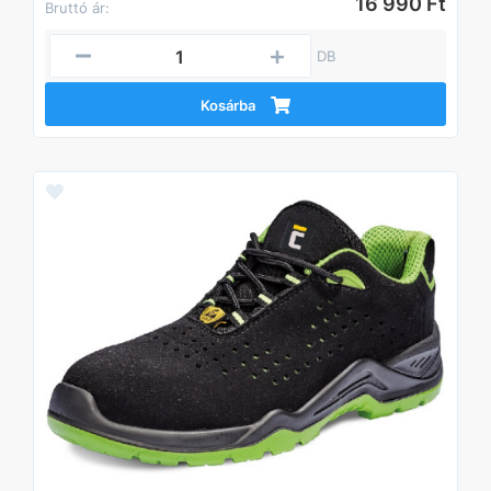
16 990 Ft
Bruttó ár:
DB
Kosárba