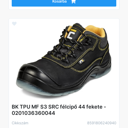
Kosárba
BK TPU MF S3 SRC félcipő 44 fekete -
0201036360044
Cikkszám
8591806240940