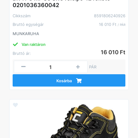
0201036360042
Cikkszám
8591806240926
Bruttó egységár
16 010 Ft
/ PÁR
MUNKARUHA
Van raktáron
16 010 Ft
Bruttó ár:
PÁR
Kosárba