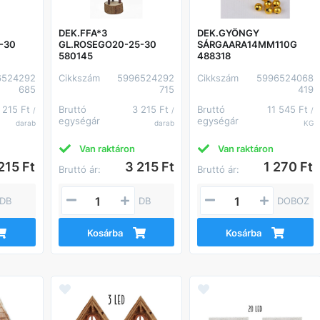
DEK.FFA*3
DEK.GYÖNGY
-30
GL.ROSEGO20-25-30
SÁRGAARA14MM110G
580145
488318
6524292
Cikkszám
5996524292
Cikkszám
5996524068
685
715
419
 215 Ft
Bruttó
3 215 Ft
Bruttó
11 545 Ft
/
/
/
egységár
egységár
darab
darab
KG
Van raktáron
Van raktáron
215 Ft
3 215 Ft
1 270 Ft
Bruttó ár:
Bruttó ár:
DB
DB
DOBOZ
Kosárba
Kosárba