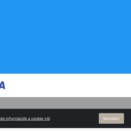
bi információk a cookie-ról
.
Rendben