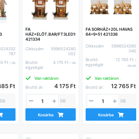
FA
FA SORHÁZ+20L HAVAS
3
HÁZ+ELŐT.BAR/FT3LED15*31
64*9*51 421336
421334
Cikkszám
5996524280
6524332
Cikkszám
5996524280
040
787
002
Bruttó
12 765 Ft
/
85 Ft
Bruttó
4 175 Ft
/ db
/ db
egységár
darab
egységár
Van raktáron
Van raktáron
385 Ft
4 175 Ft
12 765 Ft
Bruttó ár:
Bruttó ár:
DB
DB
DB
Kosárba
Kosárba