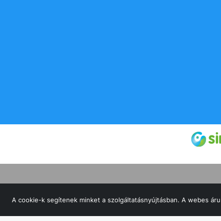
© Dunakor 2002 Kft 2026 Minden jog fenntartv
A cookie-k segítenek minket a szolgáltatásnyújtásban. A webes áru
Oldalt készítette:
Vector Kft.