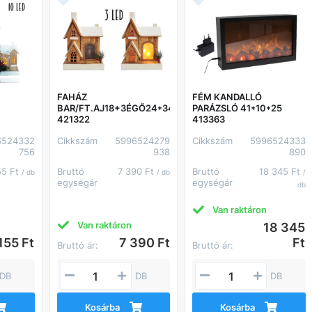
FAHÁZ
FÉM KANDALLÓ
BAR/FT.AJ18+3ÉGŐ24*34
PARÁZSLÓ 41*10*25
421322
413363
6524332
Cikkszám
5996524279
Cikkszám
5996524333
756
938
890
55 Ft
Bruttó
7 390 Ft
Bruttó
18 345 Ft
/ db
/ db
/
egységár
egységár
db
Van raktáron
Van raktáron
18 345
155 Ft
7 390 Ft
Ft
Bruttó ár:
Bruttó ár:
DB
DB
DB
Kosárba
Kosárba