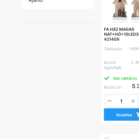
Ajánló
FA HÁZ MAGAS
NAT+HÓ+10LED3
421409
Cikkszám
599
Bruttó
5 3
egységár
Van raktáron
5 
Bruttó ár:
Kosárba