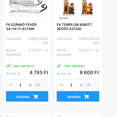
FA SZÁNKÓ FEHÉR
FA TEMPLOM BAR/FT.
34*14*11 421396
3ÉGŐS 421330
Cikkszám
5996524332
Cikkszám
5996524279
695
983
Bruttó
4 785 Ft
Bruttó
8 600 Ft
/ db
/ DB
egységár
egységár
Van raktáron
Van raktáron
4 785 Ft
8 600 Ft
Bruttó ár:
Bruttó ár:
DB
DB
Kosárba
Kosárba