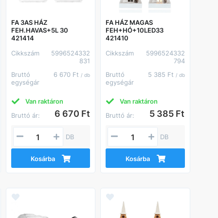
FA 3AS HÁZ
FA HÁZ MAGAS
FEH.HAVAS+5L 30
FEH+HÓ+10LED33
421414
421410
Cikkszám
5996524332
Cikkszám
5996524332
831
794
Bruttó
6 670 Ft
Bruttó
5 385 Ft
/ db
/ db
egységár
egységár
Van raktáron
Van raktáron
6 670 Ft
5 385 Ft
Bruttó ár:
Bruttó ár:
DB
DB
Kosárba
Kosárba