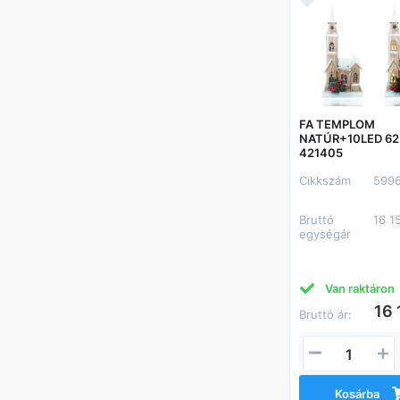
FA TEMPLOM
NATÚR+10LED 62
421405
Cikkszám
599
Bruttó
16 1
egységár
Van raktáron
16 
Bruttó ár:
Kosárba