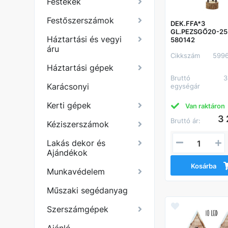
Festékek
Festőszerszámok
DEK.FFA*3
GL.PEZSGŐ20-25
Háztartási és vegyi
580142
áru
Cikkszám
599
Háztartási gépek
Bruttó
3
Karácsonyi
egységár
Kerti gépek
Van raktáron
3 
Bruttó ár:
Kéziszerszámok
Lakás dekor és
Ajándékok
Kosárba
Munkavédelem
Műszaki segédanyag
Szerszámgépek