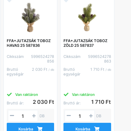
FFA+JUTAZSÁK TOBOZ
FFA+JUTAZSÁK TOBOZ
HAVAS 25 587836
ZÖLD 25 587837
Cikkszám
5996524278
Cikkszám
5996524278
856
863
Bruttó
2 030 Ft
Bruttó
1 710 Ft
/ db
/ db
egységár
egységár
Van raktáron
Van raktáron
2 030 Ft
1 710 Ft
Bruttó ár:
Bruttó ár:
DB
DB
Kosárba
Kosárba