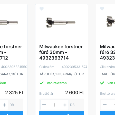
e forstner
Milwaukee forstner
Milwau
m -
fúró 30mm -
fúró 3
712
4932363714
49323
4002395331550
Cikkszám
4002395331574
Cikkszám
OSARAK/BÚTOROK
TÁROLÓK/KOSARAK/BÚTOROK
TÁROLÓK
áron
Van raktáron
Van 
2 325 Ft
2 600 Ft
Bruttó ár:
Bruttó ár
DB
DB