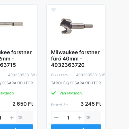
Mil
fúr
49
Cikk
TÁRO
kee forstner
Milwaukee forstner
2mm -
fúró 40mm -
63715
4932363720
4002395331581
Cikkszám
4002395331635
/KOSARAK/BÚTOROK
TÁROLÓK/KOSARAK/BÚTOROK
raktáron
Van raktáron
2 650 Ft
3 245 Ft
:
Bruttó ár:
Brutt
DB
DB