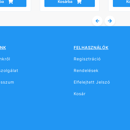
ba
Kosárba
K
NK
FELHASZNÁLÓK
nkről
Regisztráció
zolgálat
Rendelések
esszum
Elfelejtett Jelszó
Kosár