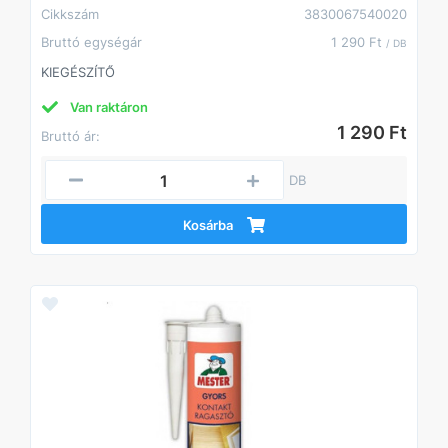
Cikkszám
3830067540020
Bruttó egységár
1 290 Ft
/ DB
KIEGÉSZÍTŐ
Van raktáron
1 290 Ft
Bruttó ár:
DB
Kosárba