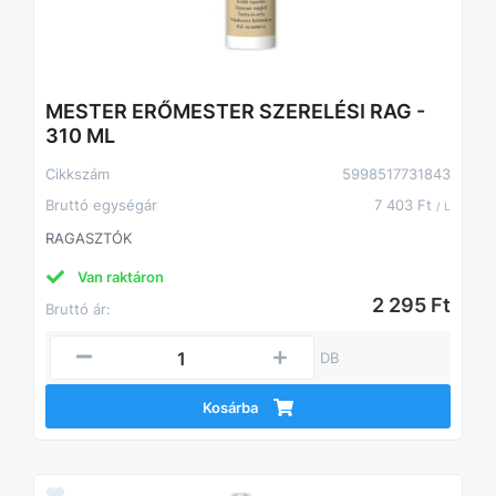
MESTER ERŐMESTER SZERELÉSI RAG -
310 ML
Cikkszám
5998517731843
Bruttó egységár
7 403 Ft
/ L
RAGASZTÓK
Van raktáron
2 295 Ft
Bruttó ár:
DB
Kosárba