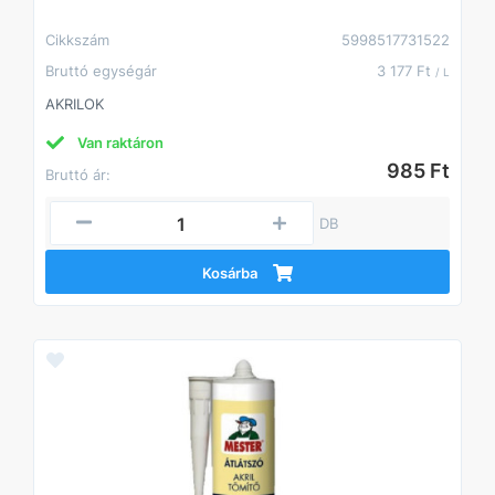
Cikkszám
5998517731522
Bruttó egységár
3 177 Ft
/ L
AKRILOK
Van raktáron
985 Ft
Bruttó ár:
DB
Kosárba