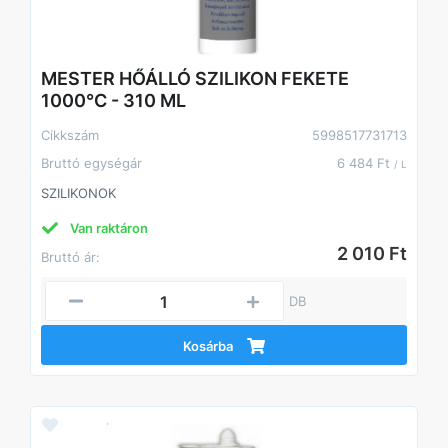
MESTER HŐÁLLÓ SZILIKON FEKETE
1000°C - 310 ML
Cikkszám
5998517731713
Bruttó egységár
6 484 Ft
/ L
SZILIKONOK
Van raktáron
2 010 Ft
Bruttó ár:
DB
Kosárba