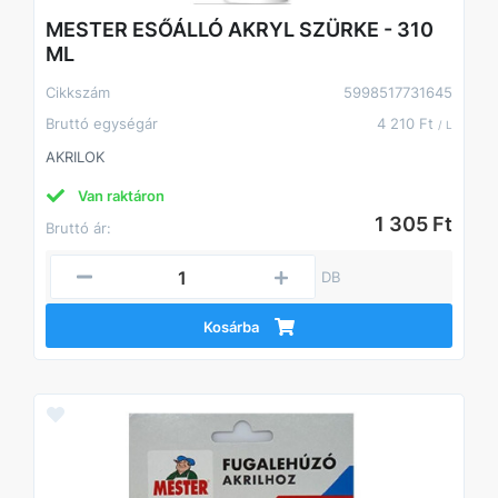
MESTER ESŐÁLLÓ AKRYL SZÜRKE - 310
ML
Cikkszám
5998517731645
Bruttó egységár
4 210 Ft
/ L
AKRILOK
Van raktáron
1 305 Ft
Bruttó ár:
DB
Kosárba