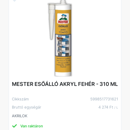
MESTER ESŐÁLLÓ AKRYL FEHÉR - 310 ML
Cikkszám
5998517731621
Bruttó egységár
4 274 Ft
/ L
AKRILOK
Van raktáron