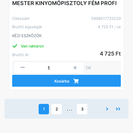
MESTER KINYOMÓPISZTOLY FÉM PROFI
Cikkszám
5998517733229
Bruttó egységár
4 725 Ft
/ DB
KÉZI ESZKÖZÖK
Van raktáron
4 725 Ft
Bruttó ár:
DB
Kosárba
1
2
. . .
3