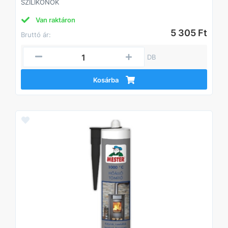
SZILIKONOK
Van raktáron
5 305 Ft
Bruttó ár:
DB
Kosárba