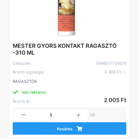
MESTER GYORS KONTAKT RAGASZTÓ
-310 ML
Cikkszám
5998517731829
Bruttó egységár
6 468 Ft
/ L
RAGASZTÓK
Van raktáron
2 005 Ft
Bruttó ár:
DB
Kosárba