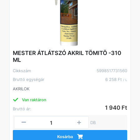
MESTER ÁTLÁTSZÓ AKRIL TÖMITÖ -310
ML
Cikkszám
5998517731560
Bruttó egységár
6 258 Ft
/ L
AKRILOK
Van raktáron
1 940 Ft
Bruttó ár:
DB
Kosárba