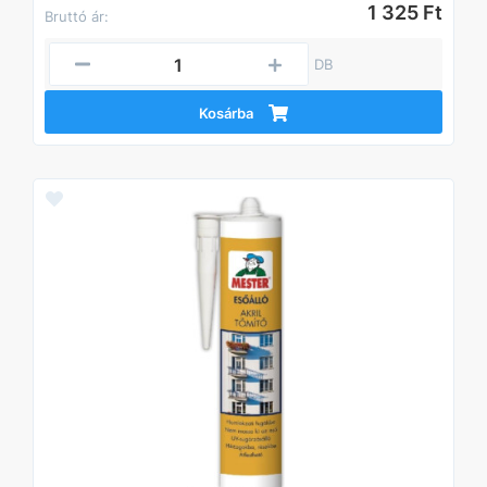
1 325 Ft
Bruttó ár:
DB
Kosárba