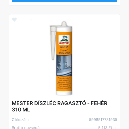
MESTER DÍSZLÉC RAGASZTÓ - FEHÉR
310 ML
Cikkszám
5998517731935
Bruttó egységár
5 113 Ft
/ L