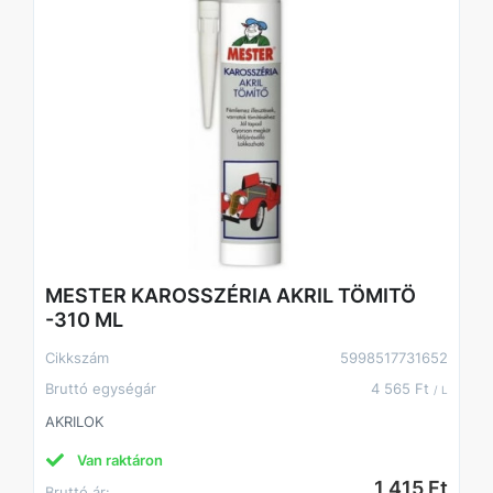
MESTER KAROSSZÉRIA AKRIL TÖMITÖ
-310 ML
Cikkszám
5998517731652
Bruttó egységár
4 565 Ft
/ L
AKRILOK
Van raktáron
1 415 Ft
Bruttó ár: