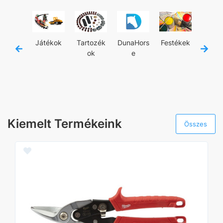
jánló
Játékok
Tartozék
DunaHors
Festékek
Kézisz
ok
e
zám
Kiemelt Termékeink
Összes