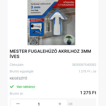
MESTER FUGALEHÚZÓ AKRILHOZ 3MM
ÍVES
Cikkszám
3830067540082
Bruttó egységár
1 275 Ft
/ DB
KIEGÉSZÍTŐ
Van raktáron
1 275 Ft
Bruttó ár:
DB