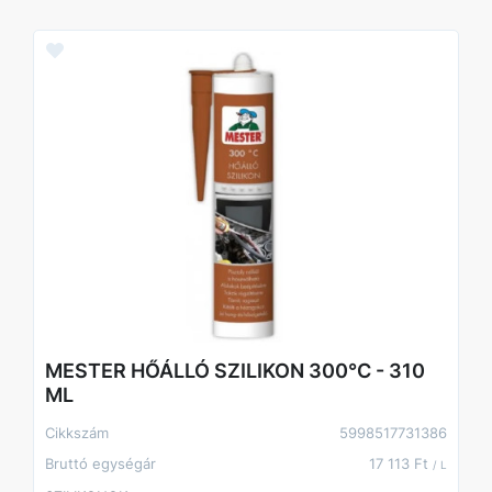
MESTER HŐÁLLÓ SZILIKON 300°C - 310
ML
Cikkszám
5998517731386
Bruttó egységár
17 113 Ft
/ L