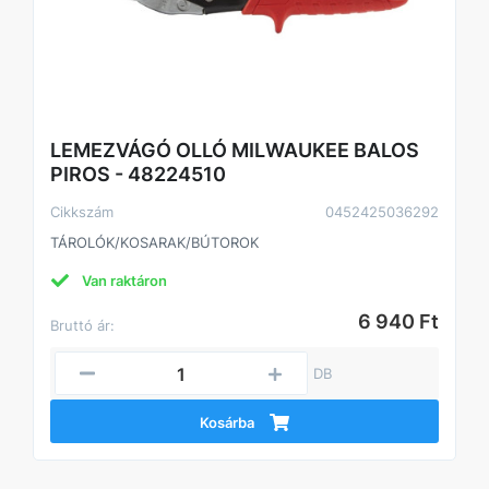
LEMEZVÁGÓ OLLÓ MILWAUKEE BALOS
PIROS - 48224510
Cikkszám
0452425036292
TÁROLÓK/KOSARAK/BÚTOROK
Van raktáron
6 940 Ft
Bruttó ár:
DB
Kosárba