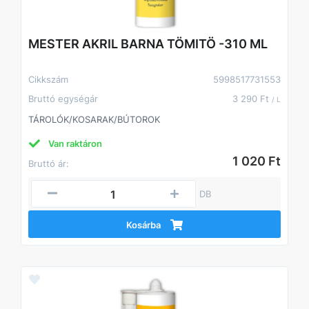
MESTER AKRIL BARNA TÖMITÖ -310 ML
Cikkszám
5998517731553
Bruttó egységár
3 290 Ft
/ L
TÁROLÓK/KOSARAK/BÚTOROK
Van raktáron
1 020 Ft
Bruttó ár:
DB
Kosárba