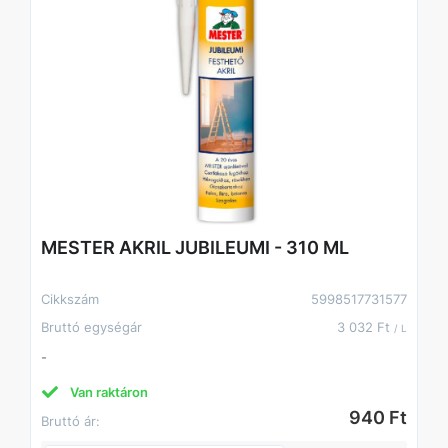
MESTER AKRIL JUBILEUMI - 310 ML
Cikkszám
5998517731577
Bruttó egységár
3 032 Ft
/ L
-
Van raktáron
940 Ft
Bruttó ár: