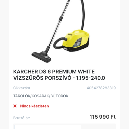
KARCHER DS 6 PREMIUM WHITE
VÍZSZŰRŐS PORSZÍVÓ - 1.195-240.0
Cikkszám
4054278283319
TÁROLÓK/KOSARAK/BÚTOROK
Nincs készleten
115 990 Ft
Bruttó ár: