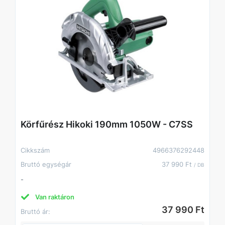
Körfűrész Hikoki 190mm 1050W - C7SS
Cikkszám
4966376292448
Bruttó egységár
37 990 Ft
/ DB
-
Van raktáron
37 990 Ft
Bruttó ár: