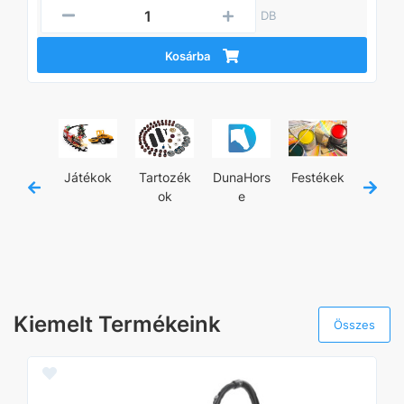
DB
Kosárba
jánló
Játékok
Tartozék
DunaHors
Festékek
Kézisz
ok
e
zám
Kiemelt Termékeink
Összes