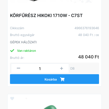
KÖRFŰRÉSZ HIKOKI 1710W - C7ST
Cikkszám
4966376193646
Bruttó egységár
48 040 Ft
/ DB
GÉPEK HÁLÓZATI
Van raktáron
48 040 Ft
Bruttó ár:
DB
Kosárba